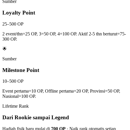
Sumber
Loyalty Point
25–500 OP
2 event/thn=25 OP, 3=50 OP, 4=100 OP. Aktif 2-5 thn berturut=75-
300 OP.
🌟
Sumber
Milestone Point
10–500 OP
Event pertama=10 OP, Offline pertama=20 OP, Provinsi=50 OP,
Nasional=100 OP.
Lifetime Rank
Dari Rookie sampai Legend
Hadiah fisik baru mulai di
700 OP
· Naik rank otomatis setiap