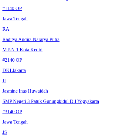
#
1
140
OP
Jawa Tengah
RA
Raditya Andira Nararya Putra
MTsN 1 Kota Kediri
#
2
140
OP
DKI Jakarta
JI
Jasmine Inas Huwaidah
SMP Negeri 3 Patuk Gunungkidul D.I Yogyakarta
#
3
140
OP
Jawa Tengah
JS