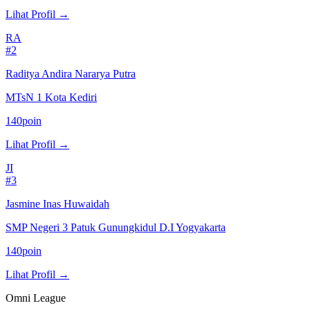
Lihat Profil
→
RA
#
2
Raditya Andira Nararya Putra
MTsN 1 Kota Kediri
140
poin
Lihat Profil
→
JI
#
3
Jasmine Inas Huwaidah
SMP Negeri 3 Patuk Gunungkidul D.I Yogyakarta
140
poin
Lihat Profil
→
Omni League