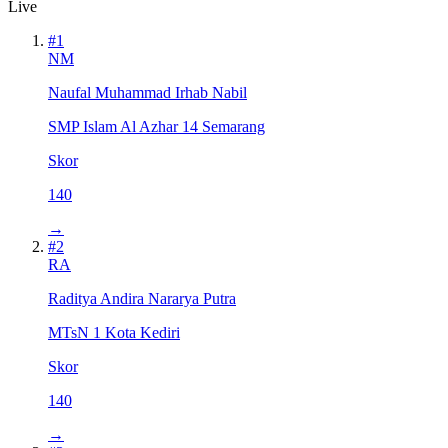
Live
#
1
NM
Naufal Muhammad Irhab Nabil
SMP Islam Al Azhar 14 Semarang
Skor
140
→
#
2
RA
Raditya Andira Nararya Putra
MTsN 1 Kota Kediri
Skor
140
→