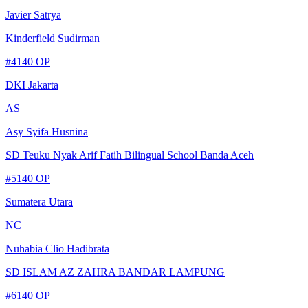
Javier Satrya
Kinderfield Sudirman
#
4
140
OP
DKI Jakarta
AS
Asy Syifa Husnina
SD Teuku Nyak Arif Fatih Bilingual School Banda Aceh
#
5
140
OP
Sumatera Utara
NC
Nuhabia Clio Hadibrata
SD ISLAM AZ ZAHRA BANDAR LAMPUNG
#
6
140
OP