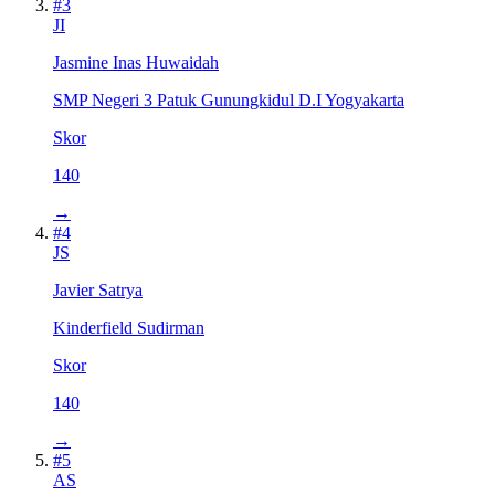
#
3
JI
Jasmine Inas Huwaidah
SMP Negeri 3 Patuk Gunungkidul D.I Yogyakarta
Skor
140
→
#
4
JS
Javier Satrya
Kinderfield Sudirman
Skor
140
→
#
5
AS